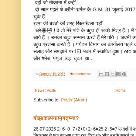
-वही जो मोकामा में कहीं...
-दो साल पहले थे बरौनी थर्मल के G.M. 31 जुलाई 2017 क
चुके हैं
रत्ना जी बच्चों की तरह खिलखिला पड़ीं
-अरे😂🤣 ! वे तो मेरे पति के बहुत ही अच्छे मित्र हैं । मै
आये हैं । उनका बहुत सम्मान करते हैं मेरे पति । जबभी उन
बहुत प्रशंसा करते हैं । पर्यटन विभाग का कार्यालय पहले 
सलाह और समझाने पर IEI भवन में स्थापित हुआ। etc अने
और #मेरा_फ्यूज_उड़_चुका_था...
at
October 10, 2017
No comments:
Newer Posts
Home
Subscribe to:
Posts (Atom)
बोझ/कल्पना/मृगतृष्णा?
26-07-2026 2+6+0+7+2+0+2+6=25 2+5=7 प्रदर्शनी का आख
चित्रकार ने एक बड़ा-सा दर्पण रख दिया था- भीड़ उसके सामने ज..